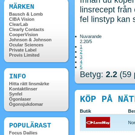
MÄRKEN
linsrecept från
Bausch & Lomb
fel linstyp kan
CIBA Vision
ClearLab
Clearly Contacts
CooperVision
Nuvarande
Johnson & Johnson
2.20/5
Ocular Sciences
1
Private Label
2
Provis Limited
3
4
5
Betyg:
2.2
(59 
INFO
Hitta rätt linsmärke
Kontaktlinser
Synfel
KÖP PÅ NÄT
Ögonlaser
Ögonsjukdomar
Butik
Bes
Nor
POPULÄRAST
Focus Dailies