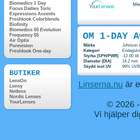
Biomedics 1 Day
Med
Focus Dailies Toric
Expressions Accents
Freshlook Colorblends
Biofinity
Biomedics 55 Evolution
OM 1-DAY A
Frequency 55
Air Optix
Purevision
Märke
Johnson 
Freshlook One-day
Kategori
Endagslin
Styrka (SPH/PWR)
-12.00 til
Diameter (DIA)
14.2 mm
Skydd mot UV
99% UVB
BUTIKER
LensOn
Linserna.nu
är e
Lensy
Netlens
Nordic Lenses
YourLenses
© 2026 
Vi hjälper di