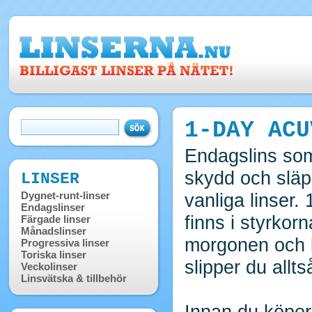
1-DAY ACU
Endagslins som
skydd och släp
LINSER
Dygnet-runt-linser
vanliga linser.
Endagslinser
finns i styrkorn
Färgade linser
Månadslinser
morgonen och 
Progressiva linser
Toriska linser
slipper du allt
Veckolinser
Linsvätska & tillbehör
Innan du köper